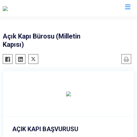
Ankara
Açık Kapı Bürosu (Milletin
Kapısı)
Akyurt
Haymana
Altındağ
Kalecik
Ayaş
Kahramankazan
Bala
Keçiören
Beypazarı
Kızılcahamam
Çamlıdere
Mamak
Çankaya
Nallıhan
Çubuk
Polatlı
Elmadağ
Şereflikoçhisar
AÇIK KAPI BAŞVURUSU
Etimesgut
Sincan