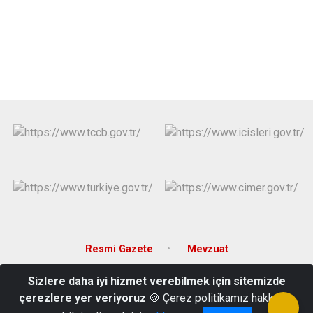
Resmi Gazete
Mevzuat
Sizlere daha iyi hizmet verebilmek için sitemizde
Saray Fatih Mahallesi Gökay Sokak No:1/ Pursaklar/ANKARA
çerezlere yer veriyoruz
🍪 Çerez politikamız hakkında
312 527 11 11