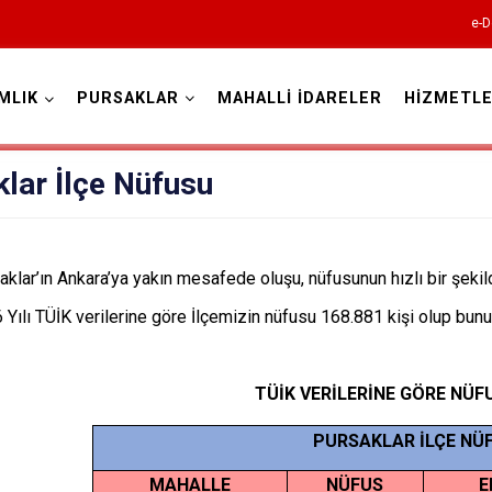
e-D
MLIK
PURSAKLAR
MAHALLİ İDARELER
HİZMETLE
Ankara
lar İlçe Nüfusu
Akyurt
Altındağ
aklar’ın Ankara’ya yakın mesafede oluşu, nüfusunun hızlı bir şeki
Ayaş
 Yılı TÜİK verilerine göre İlçemizin nüfusu 168.881 kişi olup bunun
Bala
Beypazarı
TÜİK VERİLERİNE GÖRE NÜ
Çamlıdere
PURSAKLAR İLÇE NÜ
Çankaya
MAHALLE
NÜFUS
E