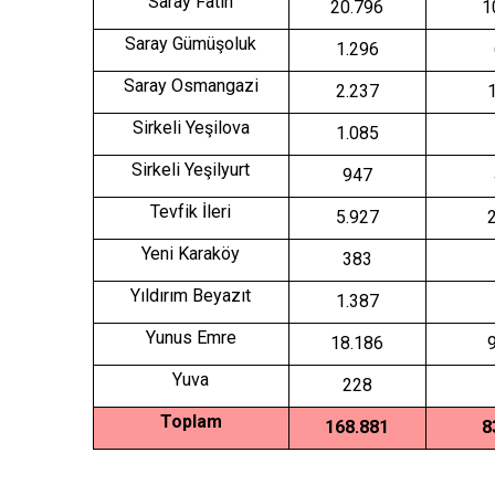
Saray Fatih
20.796
1
Saray Gümüşoluk
1.296
Saray Osmangazi
2.237
Sirkeli Yeşilova
1.085
Sirkeli Yeşilyurt
947
Tevfik İleri
5.927
Yeni Karaköy
383
Yıldırım Beyazıt
1.387
Yunus Emre
18.186
Yuva
228
Toplam
168.881
8