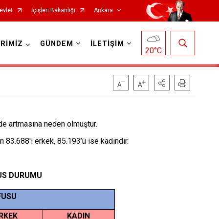
evlet
İçişleri Bakanlığı
Ankara
RİMİZ
GÜNDEM
İLETİŞİM
20
°C
Haymana
Kalecik
lde artmasına neden olmuştur.
Kahramankazan
 83.688'i erkek, 85.193’ü ise kadındır.
Keçiören
Kızılcahamam
FUS DURUMU
Mamak
FUSU
Nallıhan
RKEK
KADIN