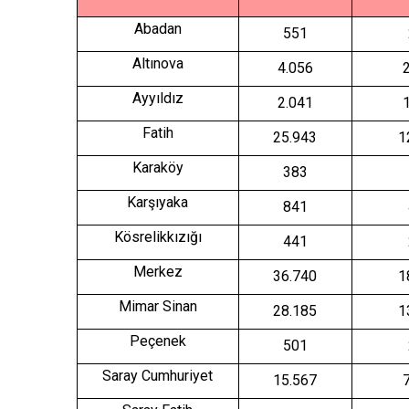
Çubuk
Abadan
Elmadağ
551
Altınova
Etimesgut
4.056
Evren
Ayyıldız
2.041
Gölbaşı
Fatih
25.943
1
Güdül
Karaköy
383
Karşıyaka
841
Kösrelikkızığı
441
Merkez
36.740
1
Mimar Sinan
28.185
1
Peçenek
501
Saray Cumhuriyet
15.567