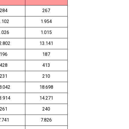
Polatlı
Şereflikoçhisar
284
267
Sincan
2.102
1.954
Yenimahalle
1.026
1.015
Pursaklar
2.802
13.141
196
187
428
413
231
210
8.042
18.698
3.914
14.271
261
240
7.741
7.826