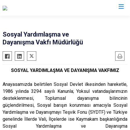
Ankara
Sosyal Yardımlaşma ve
Dayanışma Vakfı Müdürlüğü
Akyurt
Haymana
Altındağ
Kalecik
Ayaş
Kahramankazan
SOSYAL YARDIMLAŞMA VE DAYANIŞMA VAKFIMIZ
Bala
Keçiören
Beypazarı
Kızılcahamam
Anayasamızda belirtilen Sosyal Devlet ilkesinden hareketle,
Çamlıdere
Mamak
1986 yılında 3294 sayılı Kanunla; Yoksul vatandaşlarımızın
desteklenmesi, Toplumsal dayanışma bilincinin
Çankaya
Nallıhan
güçlendirilmesi, Sosyal barışın korunması amacıyla Sosyal
Çubuk
Polatlı
Yardımlaşma ve Dayanışmayı Teşvik Fonu (SYDTF) ve Türkiye
Elmadağ
Şereflikoçhisar
genelinde İllerde Vali, İlçelerde ise Kaymakam başkanlığında
Sosyal Yardımlaşma ve Dayanışma
Etimesgut
Sincan