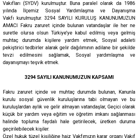
Vakıfları (SYDV) kurulmuştur. Buna paralel olarak da 1986
Evren
Yenimahalle
yılında İlçemiz Sosyal Yardımlaşma ve Dayanışma
Gölbaşı
Pursaklar
Vakfı kurulmuştur. 3294 SAYILI KURULUŞ KANUNUMUZUN
Güdül
AMACI Fakru zaruret içinde bulunan vatandaşlar ile her ne
suretle olursa olsun Türkiye’ye kabul edilmiş veya gelmiş
muhtaç durumda kişilere yardım etmek, Sosyal adaleti
pekiştirici tedbirler alarak gelir dağılımının adilane bir şekilde
tevzi edilmesini sağlamak, Sosyal yardımlaşma ve
dayanışmayı teşvik etmek.
3294 SAYILI KANUNUMUZUN KAPSAMI
Fakru zaruret içinde ve muhtaç durumda bulunan, Kanunla
kurulu sosyal güvenlik kuruluşlarına tabi olmayan ve bu
kuruluşlardan aylık ve gelir almayan vatandaşlar, Geçici olarak
küçük bir yardım veya eğitim ve öğretim imkanı sağlanması
halinde topluma faydalı hale getirilecek, üretken duruma
geçirilebilecek kişiler.
Özel hukuk tüzel kişiliğine haiz Vakfımızın karar organı Vakıf