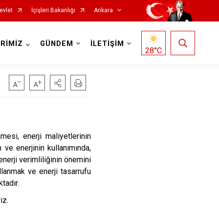
evlet
İçişleri Bakanlığı
Ankara
RİMİZ
GÜNDEM
İLETİŞİM
28
°C
Haymana
Kalecik
mesi, enerji maliyetlerinin
Kahramankazan
 ve enerjinin kullanımında,
Keçiören
nerji verimliliğinin önemini
Kızılcahamam
lanmak ve enerji tasarrufu
tadır.
Mamak
iz.
Nallıhan