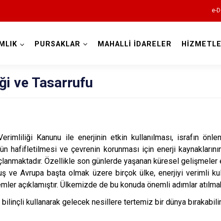
e-D
MLIK
PURSAKLAR
MAHALLİ İDARELER
HİZMETLE
Ankara
iği ve Tasarrufu
Akyurt
Altındağ
erimliliği Kanunu ile enerjinin etkin kullanılması, israfın önlen
Ayaş
 hafifletilmesi ve çevrenin korunması için enerji kaynaklarının
Bala
açlanmaktadır. Özellikle son günlerde yaşanan küresel gelişmeler e
Beypazarı
ş ve Avrupa başta olmak üzere birçok ülke, enerjiyi verimli kul
emler açıklamıştır. Ülkemizde de bu konuda önemli adımlar atılmak
Çamlıdere
 bilinçli kullanarak gelecek nesillere tertemiz bir dünya bırakabilir
Çankaya