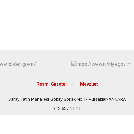
Çubuk
Elmadağ
Etimesgut
Evren
Gölbaşı
Güdül
Resmi Gazete
Mevzuat
Saray Fatih Mahallesi Gökay Sokak No:1/ Pursaklar/ANKARA
312 527 11 11